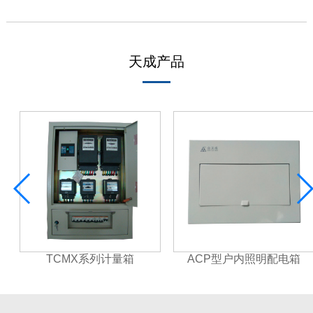
天成产品
TCMX系列计量箱
ACP型户内照明配电箱