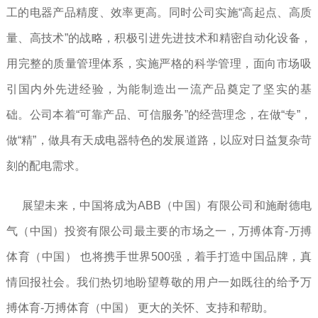
工的电器产品精度、效率更高。同时公司实施“高起点、高质
量、高技术”的战略，积极引进先进技术和精密自动化设备，
用完整的质量管理体系，实施严格的科学管理，面向市场吸
引国内外先进经验，为能制造出一流产品奠定了坚实的基
础。公司本着“可靠产品、可信服务”的经营理念，在做“专”，
做“精”，做具有天成电器特色的发展道路，以应对日益复杂苛
刻的配电需求。
展望未来，中国将成为ABB（中国）有限公司和施耐德电
气（中国）投资有限公司最主要的市场之一，万搏体育-万搏
体育（中国） 也将携手世界500强，着手打造中国品牌，真
情回报社会。我们热切地盼望尊敬的用户一如既往的给予万
搏体育-万搏体育（中国） 更大的关怀、支持和帮助。