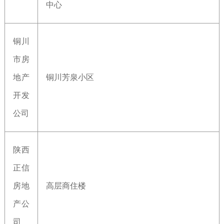
中心
铜川
市房
地产
铜川芳泉小区
开发
公司
陕西
正信
房地
高层商住楼
产公
司