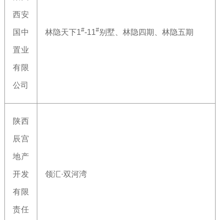
西安
#
#
国中
林隐天下1
-11
别墅、林隐四期、林隐五期
置业
有限
公司
陕西
辰宫
地产
开发
领汇·双河湾
有限
责任