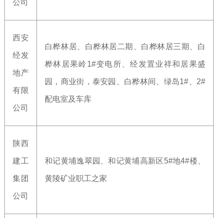
公司
西安
白桦林居、白桦林居二期、白桦林居三期、白
经发
桦林居果岭1#变电所、经发置业祥和居果盛
地产
园，商业街，泰安园、白桦林间、绿岛1#、2#
有限
配电室及车库
公司
陕西
建工
和记黄埔逸翠园、和记黄埔高新区5#地4#楼、
集团
黄陵矿业职工之家
公司