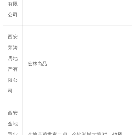
有限
公司
西安
荣涛
房地
宏林尚品
产有
限公
司
西安
金地
置业
金地芙蓉世家二期、金地湖城大境3#、4#楼、