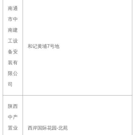
南通
市中
南建
工设
和记黄埔7号地
备安
装有
限公
司
陕西
中产
置业
西岸国际花园-北苑