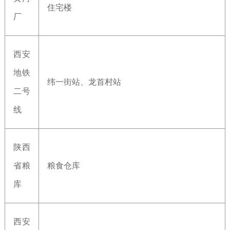
住宅楼
厂
西安
地铁
纬一街站、龙首村站
二号
线
陕西
省粮
粮食仓库
库
西安