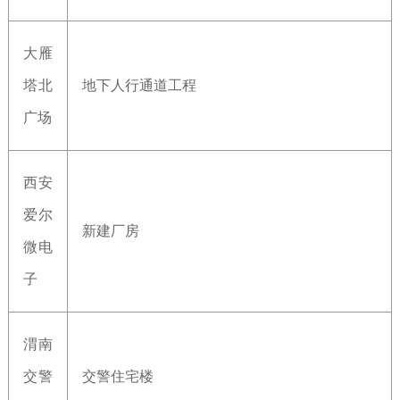
大雁
塔北
地下人行通道工程
广场
西安
爱尔
新建厂房
微电
子
渭南
交警
交警住宅楼