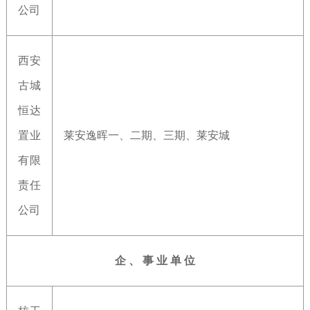
公司
西安
古城
恒达
置业
莱安逸晖一、二期、三期、莱安城
有限
责任
公司
企 、 事 业 单 位