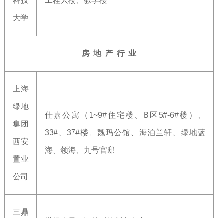
科技
工程大楼、教学楼
大学
房 地 产 行 业
上海
绿地
仕嘉公寓（1~9#住宅楼、B区5#-6#楼）、
集团
33#、37#楼、魏玛公馆、海泊兰轩、绿地蓝
西安
海、领海、九号官邸
置业
公司
三鼎