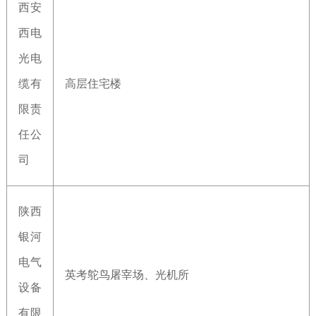
西安
西电
光电
缆有
高层住宅楼
限责
任公
司
陕西
银河
电气
英考鸵鸟屠宰场、光机所
设备
有限