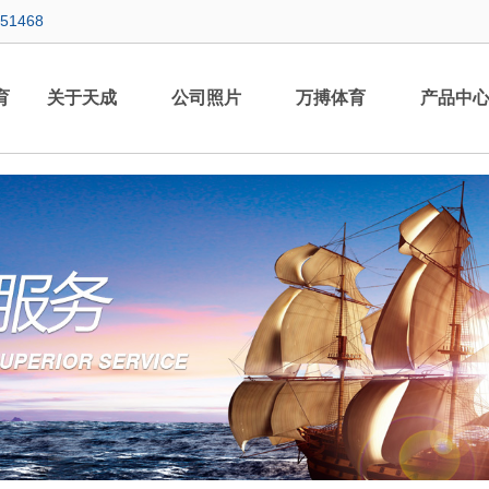
451468
育
关于天成
公司照片
万搏体育
产品中