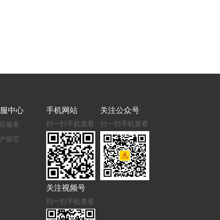
服中心
手机网站
关注公众号
扫一扫手机查看
扫一扫手机查看
后服务
户留言
关注视频号
扫一扫手机查看