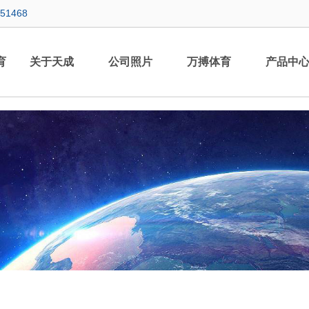
451468
育
关于天成
公司照片
万搏体育
产品中