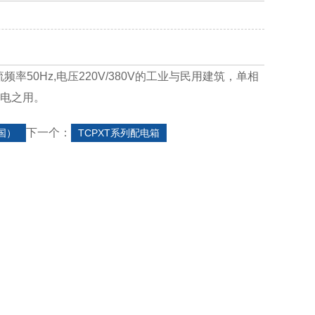
率50Hz,电压220V/380V的工业与民用建筑，单相
电之用。
下一个：
国）
TCPXT系列配电箱