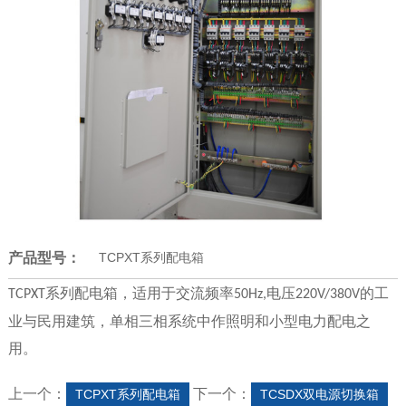
产品型号：
TCPXT系列配电箱
系列配电箱，适用于交流频率
电压
的工
TCPXT
50Hz,
220V/380V
业与民用建筑，单相三相系统中作照明和小型电力配电之
用。
上一个：
下一个：
TCPXT系列配电箱
TCSDX双电源切换箱