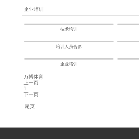
企业培训
技术培训
培训人员合影
企业培训
万搏体育
上一页
1
下一页
尾页