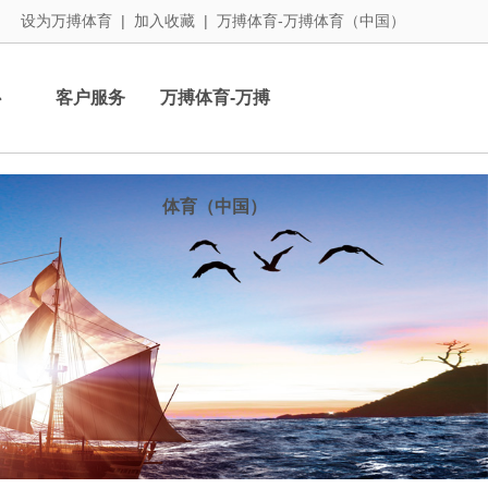
设为万搏体育
|
加入收藏
|
万搏体育-万搏体育（中国）
心
客户服务
万搏体育-万搏
体育（中国）