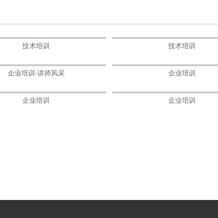
技术培训
技术培训
企业培训-讲师风采
企业培训
企业培训
企业培训