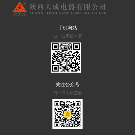
手机网站
扫一扫手机查看
关注公众号
扫一扫手机查看