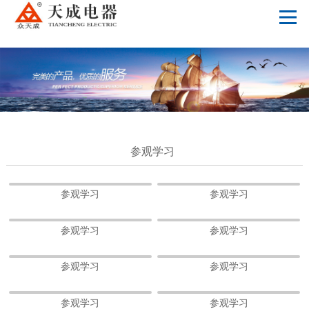
万搏体育
参观学习
参观学习
参观学习
参观学习
参观学习
参观学习
参观学习
参观学习
参观学习